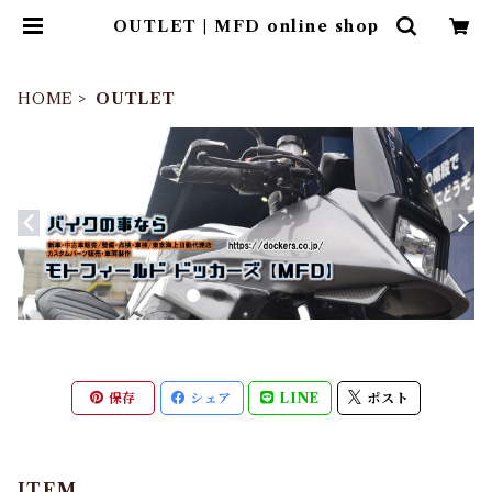
OUTLET | MFD online shop
HOME
OUTLET
保存
シェア
LINE
ポスト
ITEM