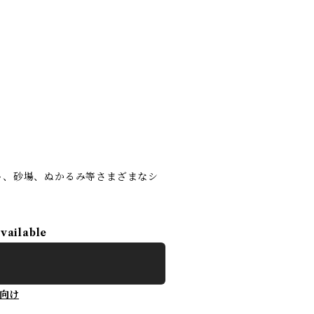
ト、砂場、ぬかるみ等さまざまなシ
available
向け