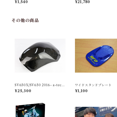
¥1,540
¥21,780
キャリア
その他の商品
SV650X/SV650 2016- a-tech
ワイドスタンドプレート
製 タンクパッド タンクカバー タ
¥25,300
¥1,100
イプR 綾織カーボン