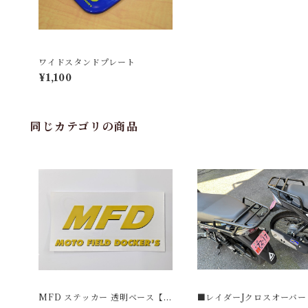
ワイドスタンドプレート
¥1,100
同じカテゴリの商品
MFD ステッカー 透明ベース【2
■レイダーJクロスオーバー 
枚セット】
mash Fi /スマッシュ MF