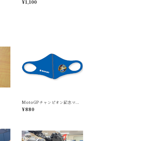
¥1,100
MotoGPチャンピオン記念マス
ク
¥880