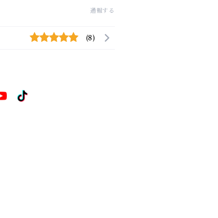
通報する
(8)